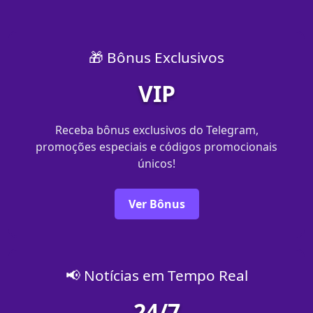
🎁 Bônus Exclusivos
VIP
Receba bônus exclusivos do Telegram,
promoções especiais e códigos promocionais
únicos!
Ver Bônus
📢 Notícias em Tempo Real
24/7