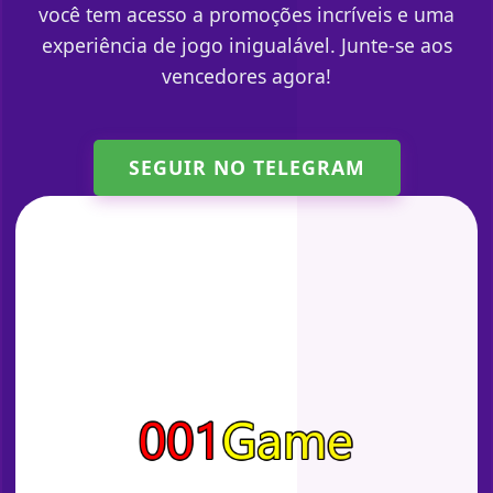
você tem acesso a promoções incríveis e uma
experiência de jogo inigualável. Junte-se aos
vencedores agora!
SEGUIR NO TELEGRAM