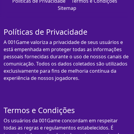
Políticas de Privacidade
Termos e Condições
Sitemap
Políticas de Privacidade
A 001Game valoriza a privacidade de seus usuários e
está empenhada em proteger todas as informações
pessoais fornecidas durante o uso de nossos canais de
comunicação. Todos os dados coletados são utilizados
exclusivamente para fins de melhoria contínua da
experiência de nossos jogadores.
Termos e Condições
Os usuários da 001Game concordam em respeitar
todas as regras e regulamentos estabelecidos. É