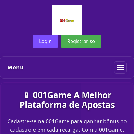
Login
Registrar-se
Menu
📱 001Game A Melhor
Plataforma de Apostas
Cadastre-se na 001Game para ganhar bônus no
cadastro e em cada recarga. Com a 001Game,