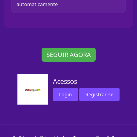
automaticamente
SEGUIR AGORA
Acessos
Login
Registrar-se