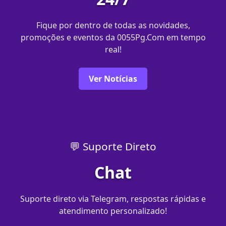
Fique por dentro de todas as novidades,
promoções e eventos da 0055Pg.Com em tempo
real!
Ver Notícias
💬 Suporte Direto
Chat
Suporte direto via Telegram, respostas rápidas e
atendimento personalizado!