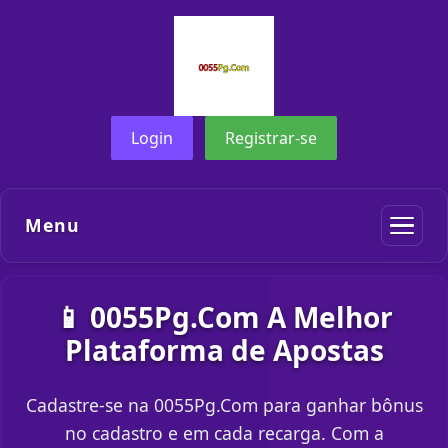
Login
Registrar-se
Menu
📱 0055Pg.Com A Melhor
Plataforma de Apostas
Cadastre-se na 0055Pg.Com para ganhar bônus
no cadastro e em cada recarga. Com a