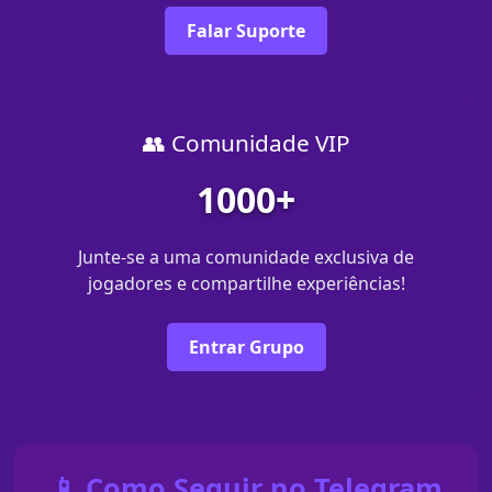
Falar Suporte
👥 Comunidade VIP
1000+
Junte-se a uma comunidade exclusiva de
jogadores e compartilhe experiências!
Entrar Grupo
📱 Como Seguir no Telegram