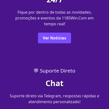
Fique por dentro de todas as novidades,
promoções e eventos da 1185Win.Com em
tempo real!
Ver Notícias
💬 Suporte Direto
Chat
Suporte direto via Telegram, respostas rápidas e
atendimento personalizado!