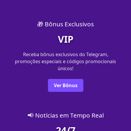
🎁 Bônus Exclusivos
VIP
Receba bônus exclusivos do Telegram,
promoções especiais e códigos promocionais
únicos!
Ver Bônus
📢 Notícias em Tempo Real
24/7