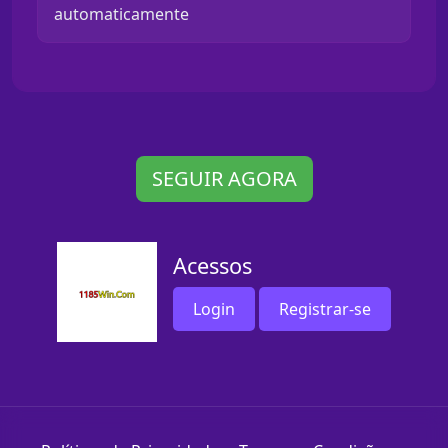
automaticamente
SEGUIR AGORA
Acessos
Login
Registrar-se