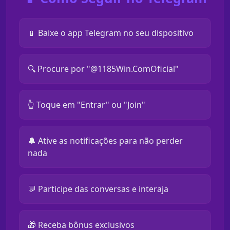
📱 Baixe o app Telegram no seu dispositivo
🔍 Procure por "@1185Win.ComOficial"
👆 Toque em "Entrar" ou "Join"
🔔 Ative as notificações para não perder
nada
💬 Participe das conversas e interaja
🎁 Receba bônus exclusivos