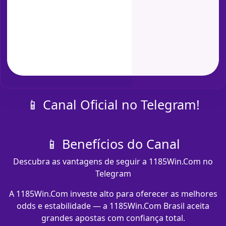
📱 Canal Oficial no Telegram!
📱 Benefícios do Canal
Descubra as vantagens de seguir a 1185Win.Com no
Telegram
A 1185Win.Com investe alto para oferecer as melhores
odds e estabilidade — a 1185Win.Com Brasil aceita
grandes apostas com confiança total.