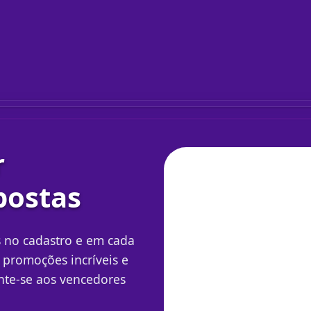
r
postas
 no cadastro e em cada
 promoções incríveis e
unte-se aos vencedores