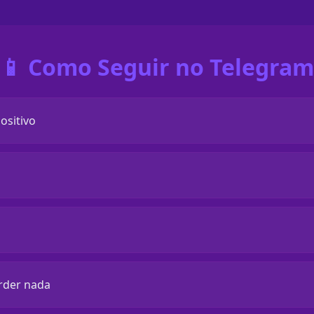
📱 Como Seguir no Telegram
ositivo
erder nada