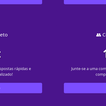
reto
👥 
t
espostas rápidas e
Junte-se a uma com
lizado!
compa
e