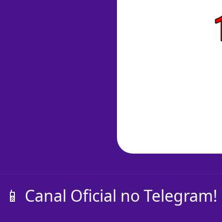
📱 Canal Oficial no Telegram!