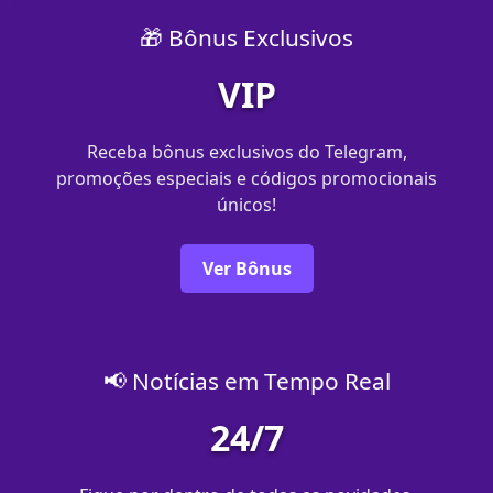
🎁 Bônus Exclusivos
VIP
Receba bônus exclusivos do Telegram,
promoções especiais e códigos promocionais
únicos!
Ver Bônus
📢 Notícias em Tempo Real
24/7