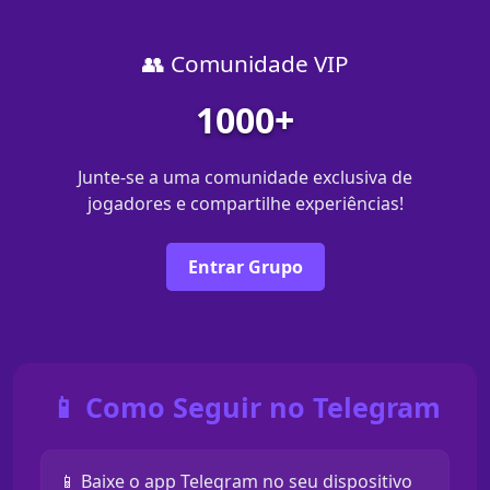
👥 Comunidade VIP
1000+
Junte-se a uma comunidade exclusiva de
jogadores e compartilhe experiências!
Entrar Grupo
📱 Como Seguir no Telegram
📱 Baixe o app Telegram no seu dispositivo