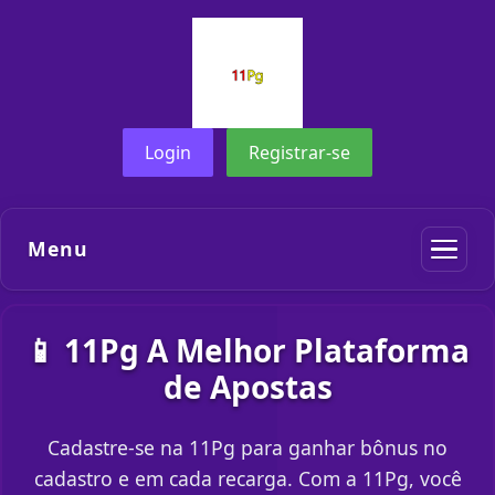
Login
Registrar-se
Menu
📱 11Pg A Melhor Plataforma
de Apostas
Cadastre-se na 11Pg para ganhar bônus no
cadastro e em cada recarga. Com a 11Pg, você