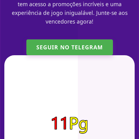
tem acesso a promoções incríveis e uma
experiência de jogo inigualável. Junte-se aos
vencedores agora!
SEGUIR NO TELEGRAM