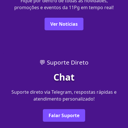
Fique por dentro de todas as novidades,
promoções e eventos da 11Pg em tempo real!
Ver Notícias
💬 Suporte Direto
Chat
Suporte direto via Telegram, respostas rápidas e
atendimento personalizado!
Falar Suporte