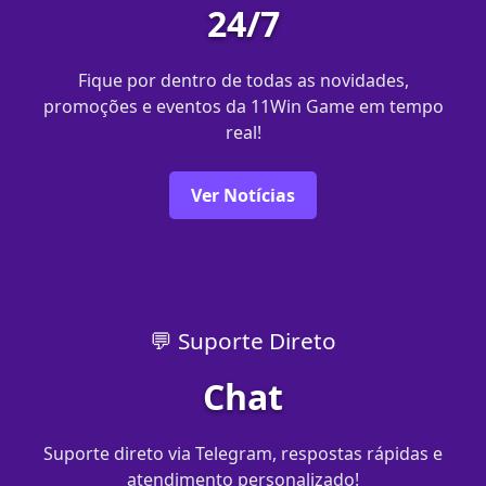
24/7
Fique por dentro de todas as novidades,
promoções e eventos da 11Win Game em tempo
real!
Ver Notícias
💬 Suporte Direto
Chat
Suporte direto via Telegram, respostas rápidas e
atendimento personalizado!