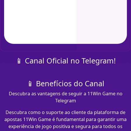
📱 Canal Oficial no Telegram!
📱 Benefícios do Canal
Descubra as vantagens de seguir a 11Win Game no
Telegram
Descubra como o suporte ao cliente da plataforma de
apostas 11Win Game é fundamental para garantir uma
experiência de jogo positiva e segura para todos os