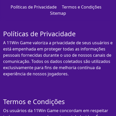
Políticas de Privacidade
Termos e Condições
Sitemap
Políticas de Privacidade
A 11Win Game valoriza a privacidade de seus usuários e
está empenhada em proteger todas as informações
pessoais fornecidas durante o uso de nossos canais de
comunicação. Todos os dados coletados são utilizados
exclusivamente para fins de melhoria contínua da
experiência de nossos jogadores.
Termos e Condições
Os usuários da 11Win Game concordam em respeitar