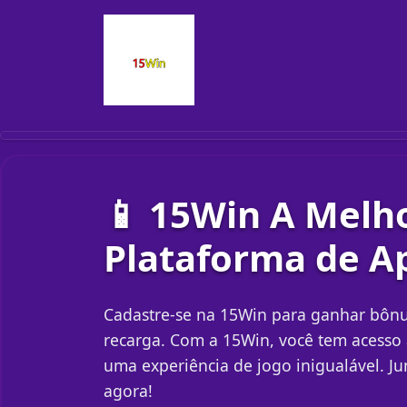
📱 15Win A Melh
Plataforma de A
Cadastre-se na 15Win para ganhar bônu
recarga. Com a 15Win, você tem acesso 
uma experiência de jogo inigualável. J
agora!