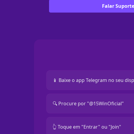
Falar Suport
📱 Baixe o app Telegram no seu disp
🔍 Procure por "@15WinOficial"
👆 Toque em "Entrar" ou "Join"