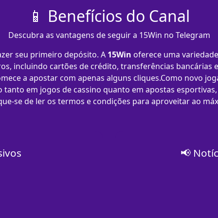
📱 Benefícios do Canal
Descubra as vantagens de seguir a 15Win no Telegram
azer seu primeiro depósito. A
15Win
oferece uma variedad
os, incluindo cartões de crédito, transferências bancárias e
omece a apostar com apenas alguns cliques.Como novo jog
o tanto em jogos de cassino quanto em apostas esportiva
fique-se de ler os termos e condições para aproveitar ao má
sivos
📢 Notí