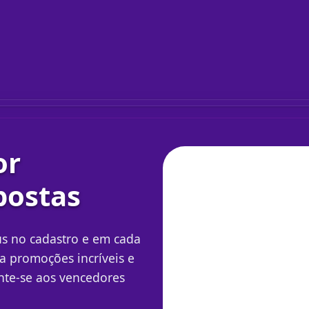
or
postas
s no cadastro e em cada
a promoções incríveis e
unte-se aos vencedores