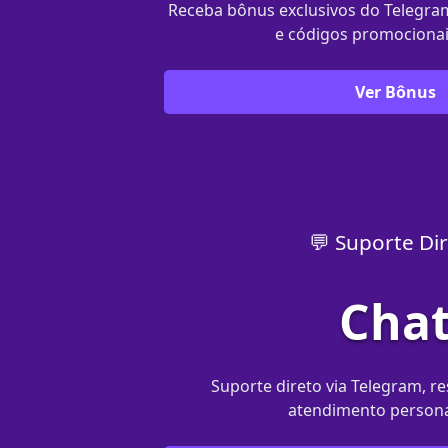
Receba bônus exclusivos do Telegra
e códigos promocionai
Ver Bônus
💬 Suporte Di
Cha
Suporte direto via Telegram, r
atendimento persona