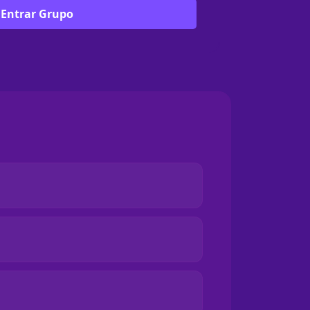
Entrar Grupo