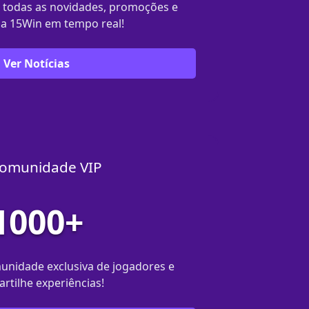
e todas as novidades, promoções e
a 15Win em tempo real!
Ver Notícias
Comunidade VIP
1000+
unidade exclusiva de jogadores e
rtilhe experiências!