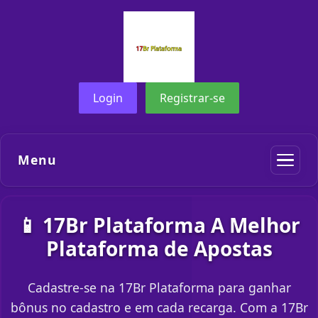
Login
Registrar-se
Menu
📱 17Br Plataforma A Melhor
Plataforma de Apostas
Cadastre-se na 17Br Plataforma para ganhar
bônus no cadastro e em cada recarga. Com a 17Br