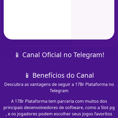
📱 Canal Oficial no Telegram!
📱 Benefícios do Canal
Descubra as vantagens de seguir a 17Br Plataforma no
Telegram
A 17Br Plataforma tem parceria com muitos dos
principais desenvolvedores de software, como a Slot pg
, e os jogadores podem escolher seus jogos favoritos