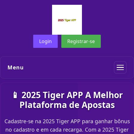
Login
Registrar-se
Menu
📱 2025 Tiger APP A Melhor
Plataforma de Apostas
Cadastre-se na 2025 Tiger APP para ganhar bônus
no cadastro e em cada recarga. Com a 2025 Tiger