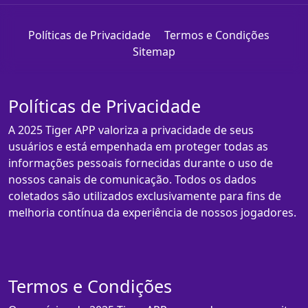
Políticas de Privacidade
Termos e Condições
Sitemap
Políticas de Privacidade
A 2025 Tiger APP valoriza a privacidade de seus
usuários e está empenhada em proteger todas as
informações pessoais fornecidas durante o uso de
nossos canais de comunicação. Todos os dados
coletados são utilizados exclusivamente para fins de
melhoria contínua da experiência de nossos jogadores.
Termos e Condições