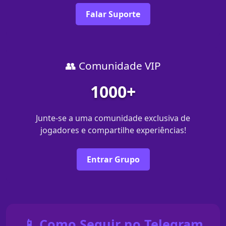
Falar Suporte
👥 Comunidade VIP
1000+
Junte-se a uma comunidade exclusiva de
jogadores e compartilhe experiências!
Entrar Grupo
📱 Como Seguir no Telegram