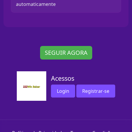
automaticamente
SEGUIR AGORA
Acessos
Login
Registrar-se