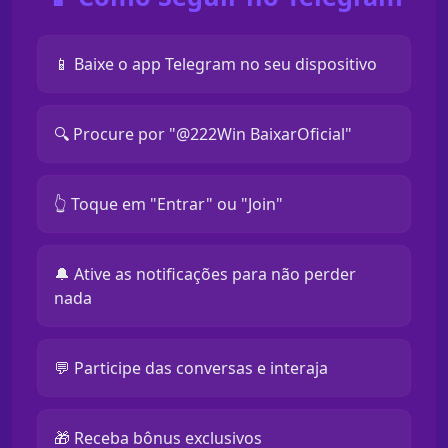
📱 Baixe o app Telegram no seu dispositivo
🔍 Procure por "@222Win BaixarOficial"
👆 Toque em "Entrar" ou "Join"
🔔 Ative as notificações para não perder
nada
💬 Participe das conversas e interaja
🎁 Receba bônus exclusivos