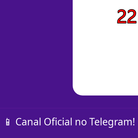
📱 Canal Oficial no Telegram!