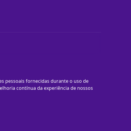
es pessoais fornecidas durante o uso de
elhoria contínua da experiência de nossos