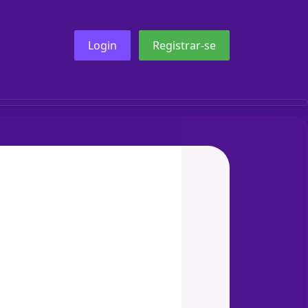
Login
Registrar-se