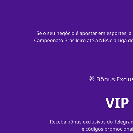
Se o seu negócio é apostar em esportes, a
Campeonato Brasileiro até a NBA e a Liga 
🎁 Bônus Exclu
VIP
Receba bônus exclusivos do Telegra
e códigos promocionai