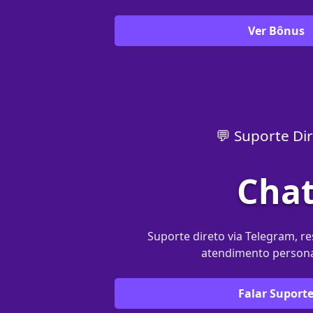
Ver Bônus
💬 Suporte Di
Cha
Suporte direto via Telegram, r
atendimento persona
Falar Suport