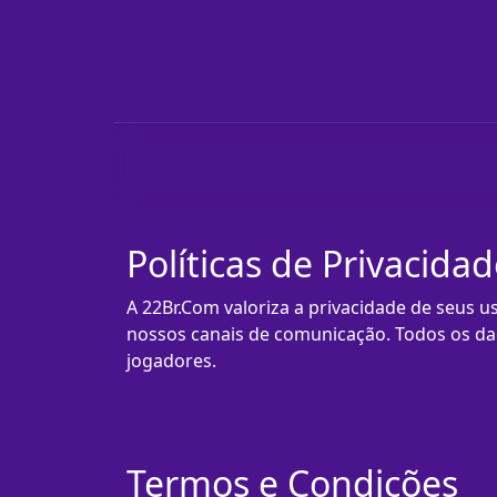
Políticas de Privacida
A 22Br.Com valoriza a privacidade de seus 
nossos canais de comunicação. Todos os dad
jogadores.
Termos e Condições