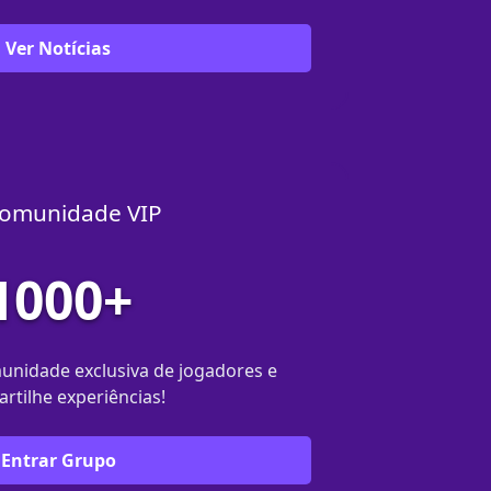
Ver Notícias
Comunidade VIP
1000+
unidade exclusiva de jogadores e
rtilhe experiências!
Entrar Grupo