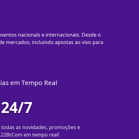
ventos nacionais e internacionais. Desde o
e mercados, incluindo apostas ao vivo para
cias em Tempo Real
24/7
e todas as novidades, promoções e
 22Br.Com em tempo real!