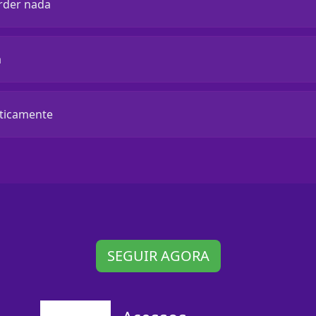
erder nada
a
aticamente
SEGUIR AGORA