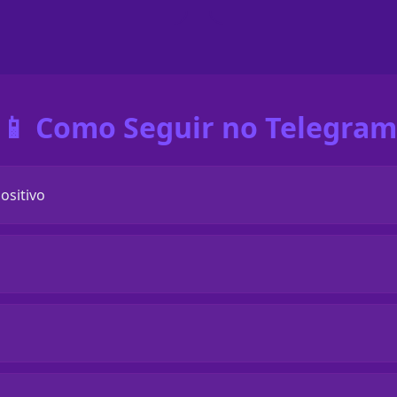
📱 Como Seguir no Telegram
ositivo