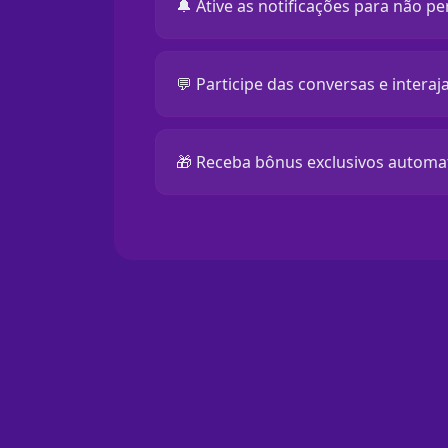
🔔 Ative as notificações para não p
💬 Participe das conversas e interaj
🎁 Receba bônus exclusivos autom