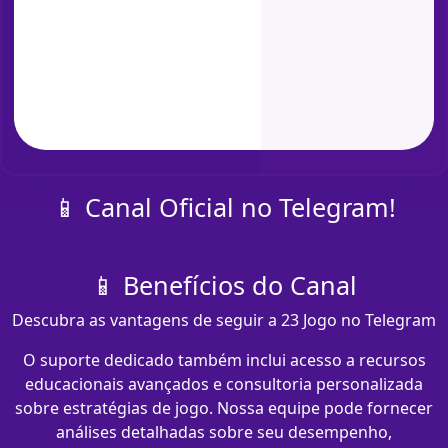
📱 Canal Oficial no Telegram!
📱 Benefícios do Canal
Descubra as vantagens de seguir a 23 Jogo no Telegram
O suporte dedicado também inclui acesso a recursos
educacionais avançados e consultoria personalizada
sobre estratégias de jogo. Nossa equipe pode fornecer
análises detalhadas sobre seu desempenho,