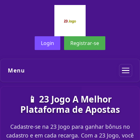
Login
Registrar-se
Menu
📱 23 Jogo A Melhor
Plataforma de Apostas
Cadastre-se na 23 Jogo para ganhar bônus no
cadastro e em cada recarga. Com a 23 Jogo, você