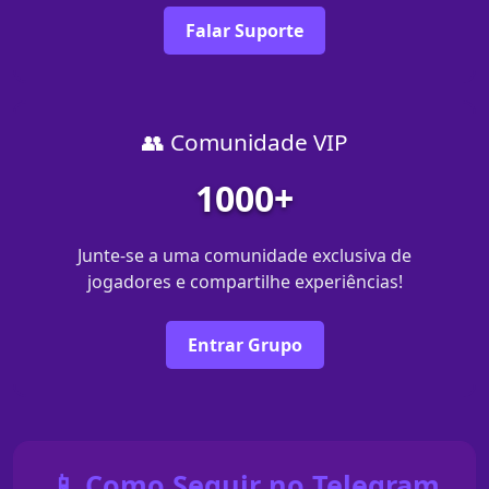
Falar Suporte
👥 Comunidade VIP
1000+
Junte-se a uma comunidade exclusiva de
jogadores e compartilhe experiências!
Entrar Grupo
📱 Como Seguir no Telegram