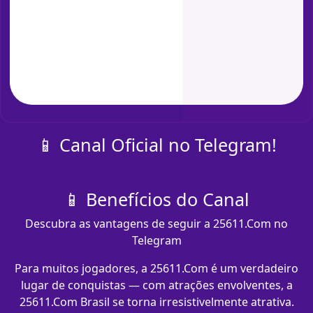
📱 Canal Oficial no Telegram!
📱 Benefícios do Canal
Descubra as vantagens de seguir a 25611.Com no
Telegram
Para muitos jogadores, a 25611.Com é um verdadeiro
lugar de conquistas — com atrações envolventes, a
25611.Com Brasil se torna irresistivelmente atrativa.