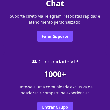
Chat
Suporte direto via Telegram, respostas rápidas e
atendimento personalizado!
Falar Suporte
👥 Comunidade VIP
1000+
Junte-se a uma comunidade exclusiva de
jogadores e compartilhe experiências!
Entrar Grupo