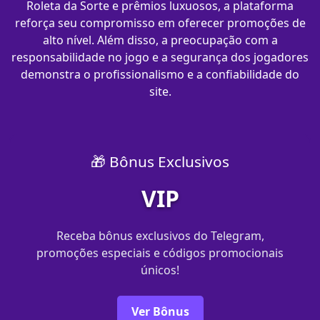
Roleta da Sorte e prêmios luxuosos, a plataforma
reforça seu compromisso em oferecer promoções de
alto nível. Além disso, a preocupação com a
responsabilidade no jogo e a segurança dos jogadores
demonstra o profissionalismo e a confiabilidade do
site.
🎁 Bônus Exclusivos
VIP
Receba bônus exclusivos do Telegram,
promoções especiais e códigos promocionais
únicos!
Ver Bônus