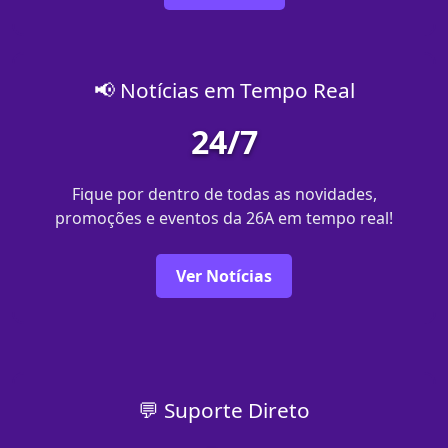
📢 Notícias em Tempo Real
24/7
Fique por dentro de todas as novidades,
promoções e eventos da 26A em tempo real!
Ver Notícias
💬 Suporte Direto