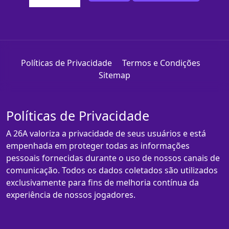
Políticas de Privacidade
Termos e Condições
Sitemap
Políticas de Privacidade
A 26A valoriza a privacidade de seus usuários e está
empenhada em proteger todas as informações
pessoais fornecidas durante o uso de nossos canais de
comunicação. Todos os dados coletados são utilizados
exclusivamente para fins de melhoria contínua da
experiência de nossos jogadores.