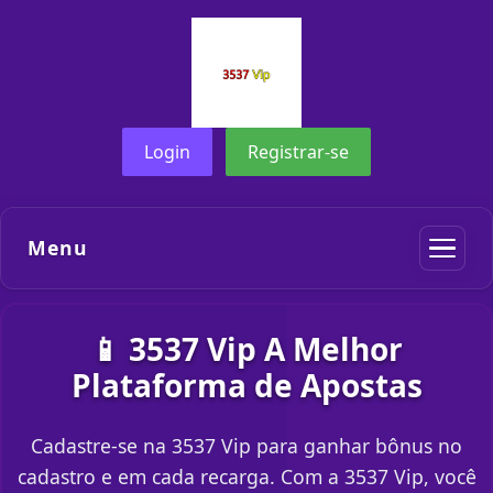
Login
Registrar-se
Menu
📱 3537 Vip A Melhor
Plataforma de Apostas
Cadastre-se na 3537 Vip para ganhar bônus no
cadastro e em cada recarga. Com a 3537 Vip, você