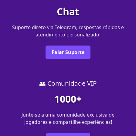
Chat
Suporte direto via Telegram, respostas rápidas e
atendimento personalizado!
Falar Suporte
👥 Comunidade VIP
1000+
Junte-se a uma comunidade exclusiva de
jogadores e compartilhe experiências!