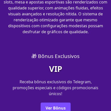
slots, mesa e apostas esportivas são renderizados com
qualidade superior, com animações fluidas, efeitos
visuais avançados e resolução nítida. O sistema de
renderização otimizado garante que mesmo
dispositivos com configurações modestas possam
desfrutar de gráficos de qualidade.
🎁 Bônus Exclusivos
VIP
Receba bônus exclusivos do Telegram,
promoções especiais e códigos promocionais
únicos!
Ver Bônus