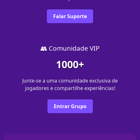
Falar Suporte
👥 Comunidade VIP
1000+
Junte-se a uma comunidade exclusiva de
jogadores e compartilhe experiências!
Entrar Grupo