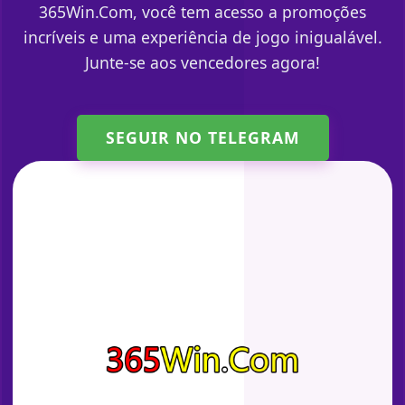
365Win.Com, você tem acesso a promoções
incríveis e uma experiência de jogo inigualável.
Junte-se aos vencedores agora!
SEGUIR NO TELEGRAM