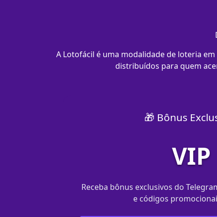
A Lotofácil é uma modalidade de loteria em
distribuídos para quem ace
🎁 Bônus Exclu
VIP
Receba bônus exclusivos do Telegra
e códigos promocionai