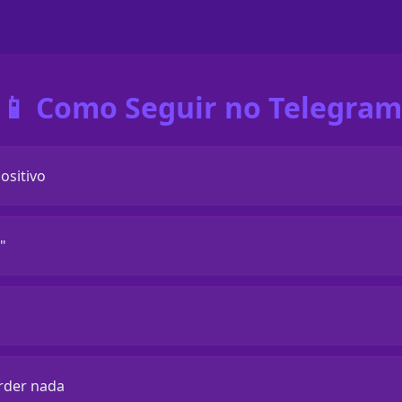
📱 Como Seguir no Telegram
ositivo
"
erder nada