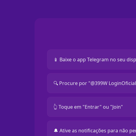
📱 Baixe o app Telegram no seu disp
🔍 Procure por "@399W LoginOficial
👆 Toque em "Entrar" ou "Join"
🔔 Ative as notificações para não p