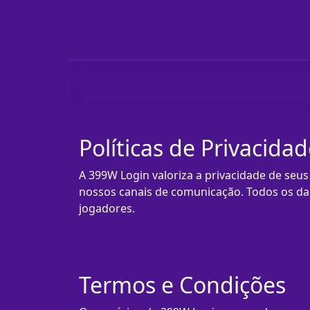
Políticas de Privacida
A 399W Login valoriza a privacidade de seu
nossos canais de comunicação. Todos os dad
jogadores.
Termos e Condições