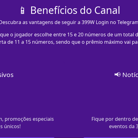
📱 Benefícios do Canal
Descubra as vantagens de seguir a 399W Login no Telegra
 que o jogador escolhe entre 15 e 20 números de um total d
rta de 11 a 15 números, sendo que o prêmio máximo vai pa
sivos
📢 Notí
m, promoções especiais
Fique por dentro d
s únicos!
eventos da 