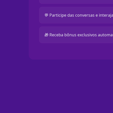
💬 Participe das conversas e interaj
🎁 Receba bônus exclusivos autom