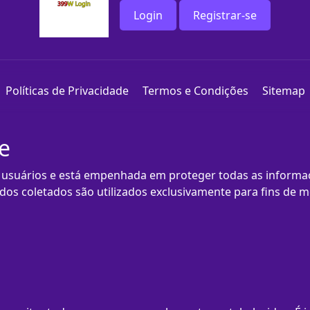
Login
Registrar-se
Políticas de Privacidade
Termos e Condições
Sitemap
de
s usuários e está empenhada em proteger todas as informa
os coletados são utilizados exclusivamente para fins de m