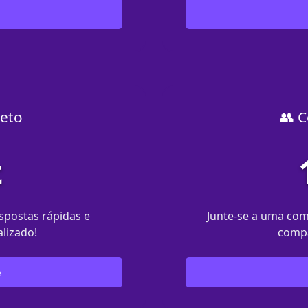
reto
👥 
t
espostas rápidas e
Junte-se a uma com
lizado!
compa
e