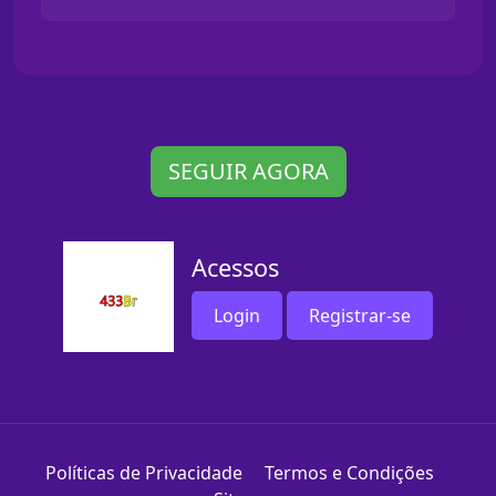
SEGUIR AGORA
Acessos
Login
Registrar-se
Políticas de Privacidade
Termos e Condições