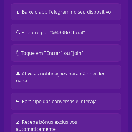
📱 Baixe o app Telegram no seu dispositivo
🔍 Procure por "@433BrOficial"
👆 Toque em "Entrar" ou "Join"
🔔 Ative as notificações para não perder
nada
💬 Participe das conversas e interaja
🎁 Receba bônus exclusivos
automaticamente