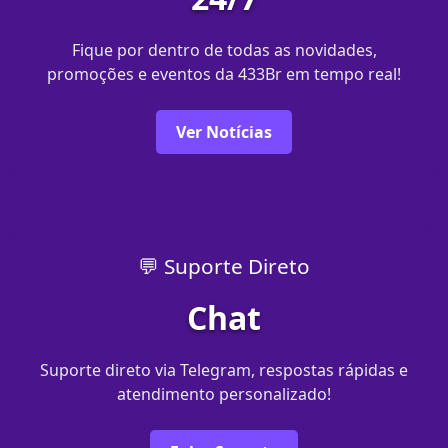
Fique por dentro de todas as novidades,
promoções e eventos da 433Br em tempo real!
Ver Notícias
💬 Suporte Direto
Chat
Suporte direto via Telegram, respostas rápidas e
atendimento personalizado!