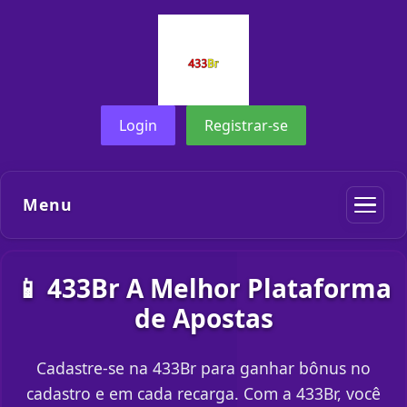
Login
Registrar-se
Menu
📱 433Br A Melhor Plataforma
de Apostas
Cadastre-se na 433Br para ganhar bônus no
cadastro e em cada recarga. Com a 433Br, você