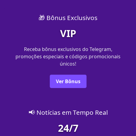
🎁 Bônus Exclusivos
VIP
Receba bônus exclusivos do Telegram,
promoções especiais e códigos promocionais
únicos!
Ver Bônus
📢 Notícias em Tempo Real
24/7