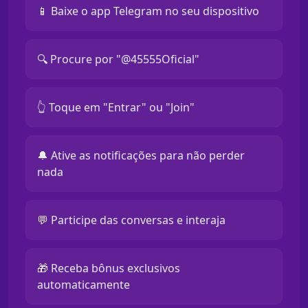
📱 Baixe o app Telegram no seu dispositivo
🔍 Procure por "@45555Oficial"
👆 Toque em "Entrar" ou "Join"
🔔 Ative as notificações para não perder
nada
💬 Participe das conversas e interaja
🎁 Receba bônus exclusivos
automaticamente