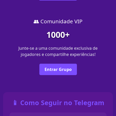
👥 Comunidade VIP
1000+
Junte-se a uma comunidade exclusiva de
jogadores e compartilhe experiências!
Entrar Grupo
📱 Como Seguir no Telegram