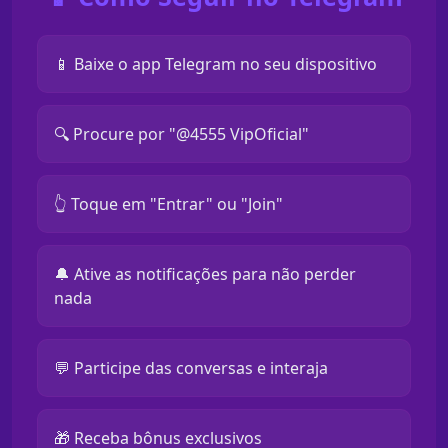
📱 Baixe o app Telegram no seu dispositivo
🔍 Procure por "@4555 VipOficial"
👆 Toque em "Entrar" ou "Join"
🔔 Ative as notificações para não perder
nada
💬 Participe das conversas e interaja
🎁 Receba bônus exclusivos