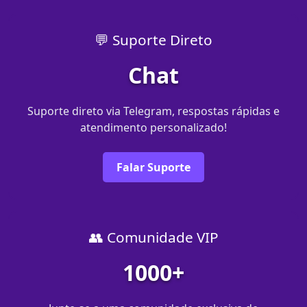
💬 Suporte Direto
Chat
Suporte direto via Telegram, respostas rápidas e
atendimento personalizado!
Falar Suporte
👥 Comunidade VIP
1000+