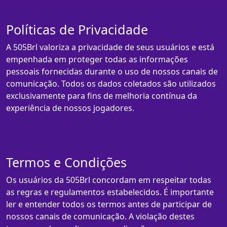
Políticas de Privacidade
A 505Brl valoriza a privacidade de seus usuários e está
empenhada em proteger todas as informações
pessoais fornecidas durante o uso de nossos canais de
comunicação. Todos os dados coletados são utilizados
exclusivamente para fins de melhoria contínua da
experiência de nossos jogadores.
Termos e Condições
Os usuários da 505Brl concordam em respeitar todas
as regras e regulamentos estabelecidos. É importante
ler e entender todos os termos antes de participar de
nossos canais de comunicação. A violação destes