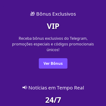
🎁 Bônus Exclusivos
VIP
Receba bônus exclusivos do Telegram,
promoções especiais e códigos promocionais
únicos!
Ver Bônus
📢 Notícias em Tempo Real
24/7