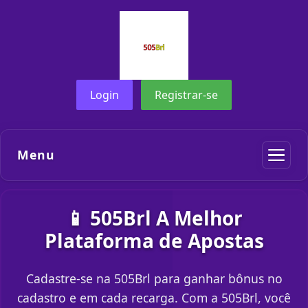
Login
Registrar-se
Menu
📱 505Brl A Melhor
Plataforma de Apostas
Cadastre-se na 505Brl para ganhar bônus no
cadastro e em cada recarga. Com a 505Brl, você