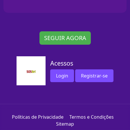
SEGUIR AGORA
Acessos
Login
Registrar-se
Políticas de Privacidade
Termos e Condições
Sitemap