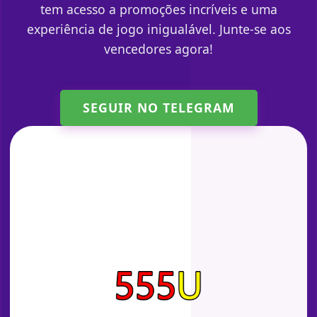
tem acesso a promoções incríveis e uma
experiência de jogo inigualável. Junte-se aos
vencedores agora!
SEGUIR NO TELEGRAM