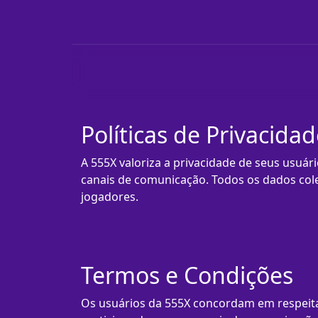
Políticas de Privacida
A 555X valoriza a privacidade de seus usuá
canais de comunicação. Todos os dados cole
jogadores.
Termos e Condições
Os usuários da 555X concordam em respeitar