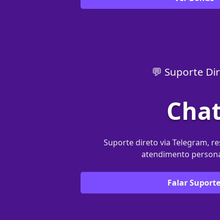
💬 Suporte Di
Cha
Suporte direto via Telegram, r
atendimento persona
Falar Suport