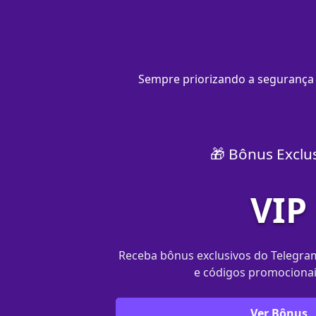
Sempre priorizando a segurança d
🎁 Bônus Exclu
VIP
Receba bônus exclusivos do Telegra
e códigos promocionai
Ver Bônus