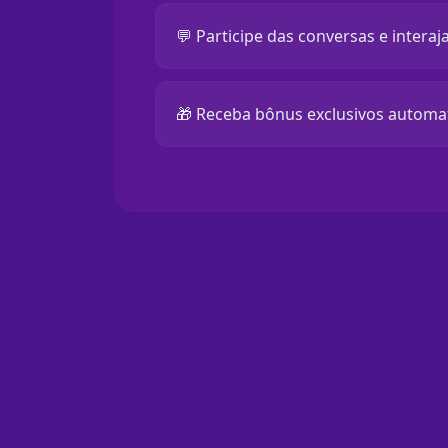
💬 Participe das conversas e interaj
🎁 Receba bônus exclusivos autom