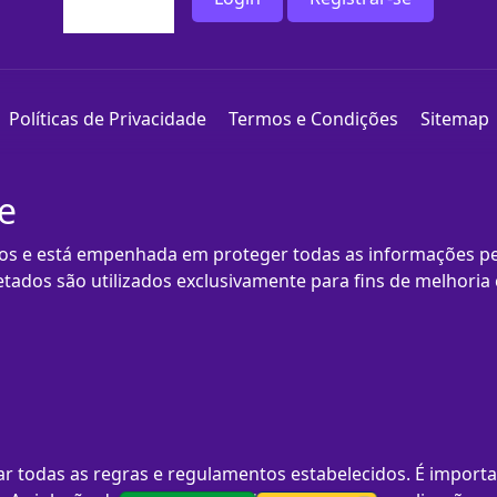
Políticas de Privacidade
Termos e Condições
Sitemap
de
rios e está empenhada em proteger todas as informações p
tados são utilizados exclusivamente para fins de melhoria
 todas as regras e regulamentos estabelecidos. É importa