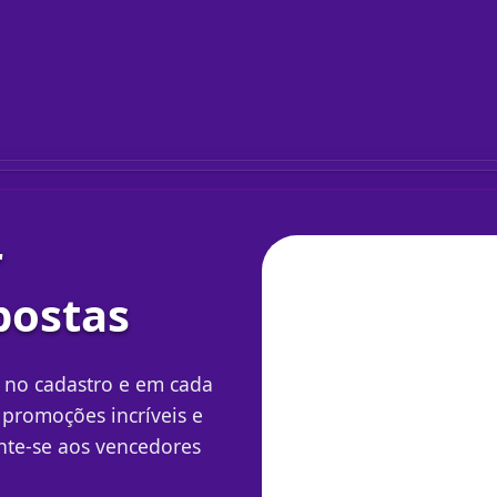
r
postas
 no cadastro e em cada
 promoções incríveis e
unte-se aos vencedores