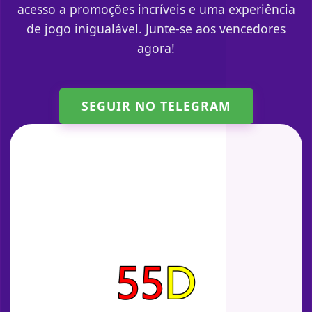
acesso a promoções incríveis e uma experiência
de jogo inigualável. Junte-se aos vencedores
agora!
SEGUIR NO TELEGRAM