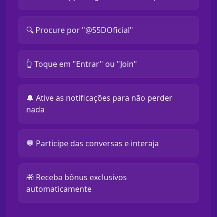
🔍 Procure por "@55DOficial"
👆 Toque em "Entrar" ou "Join"
🔔 Ative as notificações para não perder
nada
💬 Participe das conversas e interaja
🎁 Receba bônus exclusivos
automaticamente