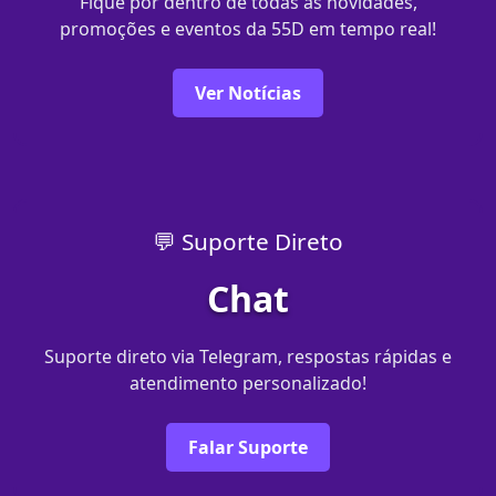
Fique por dentro de todas as novidades,
promoções e eventos da 55D em tempo real!
Ver Notícias
💬 Suporte Direto
Chat
Suporte direto via Telegram, respostas rápidas e
atendimento personalizado!
Falar Suporte