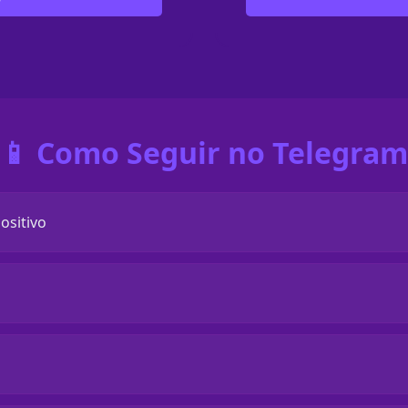
📱 Como Seguir no Telegram
ositivo