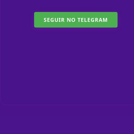
SEGUIR NO TELEGRAM