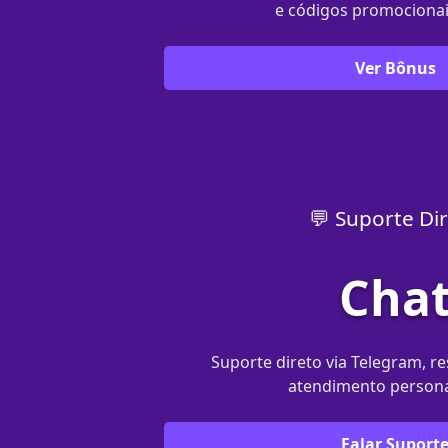
e códigos promocionai
Ver Bônus
💬 Suporte Di
Cha
Suporte direto via Telegram, r
atendimento persona
Falar Suport