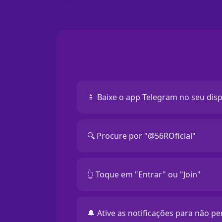
📱 Baixe o app Telegram no seu disp
🔍 Procure por "@56ROficial"
👆 Toque em "Entrar" ou "Join"
🔔 Ative as notificações para não p