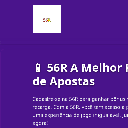
📱 56R A Melhor
de Apostas
Cadastre-se na 56R para ganhar bônus 
recarga. Com a 56R, você tem acesso a 
uma experiência de jogo inigualável. J
agora!