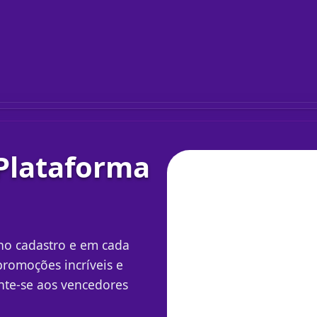
 Plataforma
no cadastro e em cada
promoções incríveis e
unte-se aos vencedores