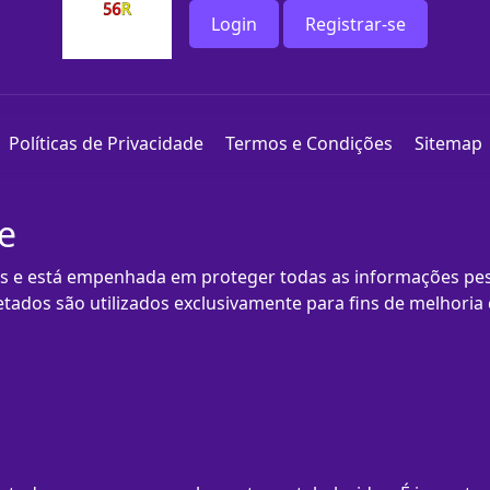
Login
Registrar-se
Políticas de Privacidade
Termos e Condições
Sitemap
de
ios e está empenhada em proteger todas as informações pe
tados são utilizados exclusivamente para fins de melhoria