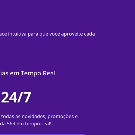
ace intuitiva para que você aproveite cada
cias em Tempo Real
24/7
e todas as novidades, promoções e
 da 56R em tempo real!