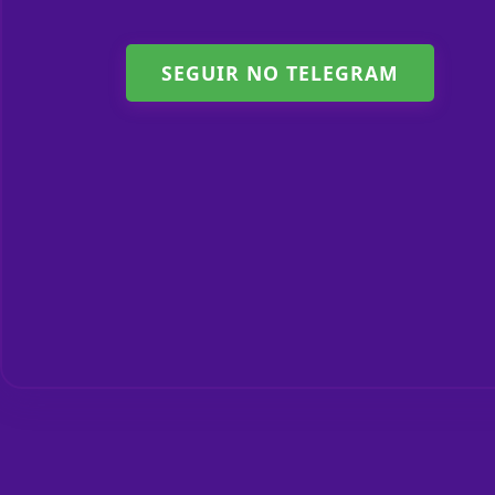
SEGUIR NO TELEGRAM