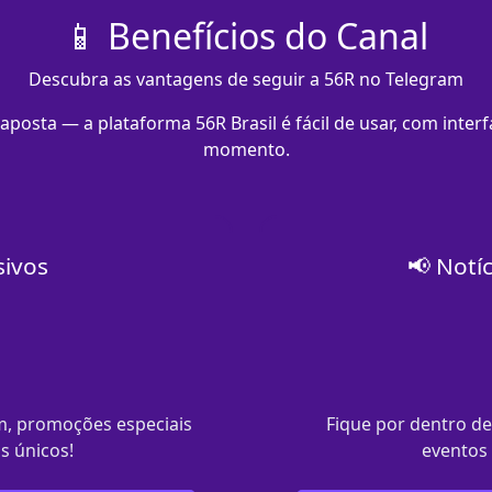
📱 Benefícios do Canal
Descubra as vantagens de seguir a 56R no Telegram
aposta — a plataforma 56R Brasil é fácil de usar, com interf
momento.
sivos
📢 Notí
m, promoções especiais
Fique por dentro d
s únicos!
eventos