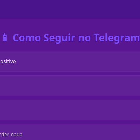
📱 Como Seguir no Telegram
ositivo
erder nada