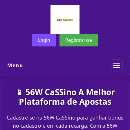
Login
Registrar-se
Menu
📱 56W CaSSino A Melhor
Plataforma de Apostas
Cadastre-se na 56W CaSSino para ganhar bônus
no cadastro e em cada recarga. Com a 56W