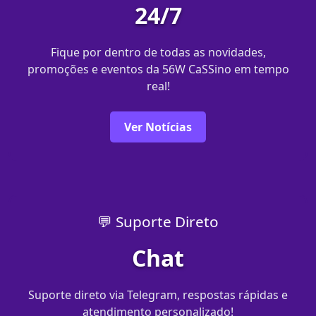
24/7
Fique por dentro de todas as novidades,
promoções e eventos da 56W CaSSino em tempo
real!
Ver Notícias
💬 Suporte Direto
Chat
Suporte direto via Telegram, respostas rápidas e
atendimento personalizado!