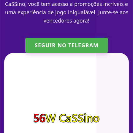
CaSSino, você tem acesso a promoções incríveis e
uma experiência de jogo inigualável. Junte-se aos
vencedores agora!
SEGUIR NO TELEGRAM