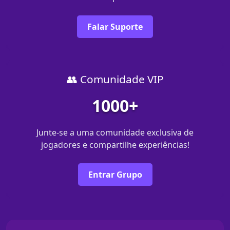
Falar Suporte
👥 Comunidade VIP
1000+
Junte-se a uma comunidade exclusiva de
jogadores e compartilhe experiências!
Entrar Grupo