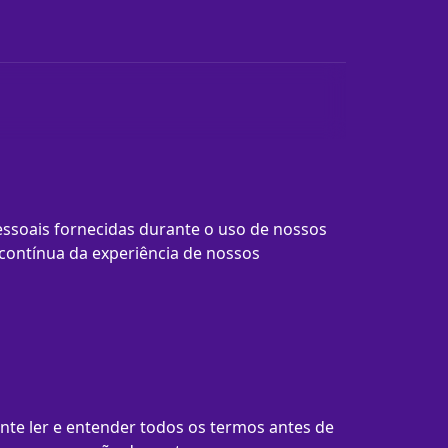
essoais fornecidas durante o uso de nossos
 contínua da experiência de nossos
nte ler e entender todos os termos antes de