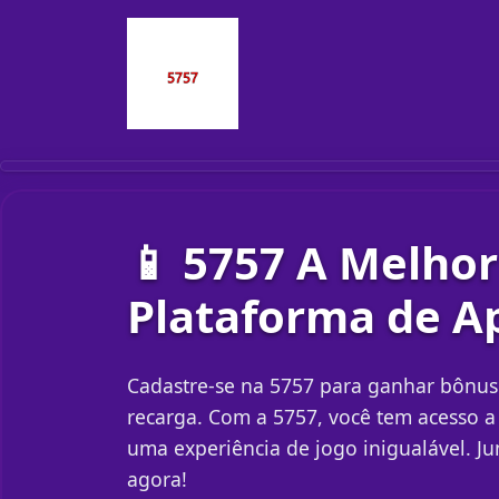
📱 5757 A Melhor
Plataforma de A
Cadastre-se na 5757 para ganhar bônus
recarga. Com a 5757, você tem acesso a
uma experiência de jogo inigualável. J
agora!