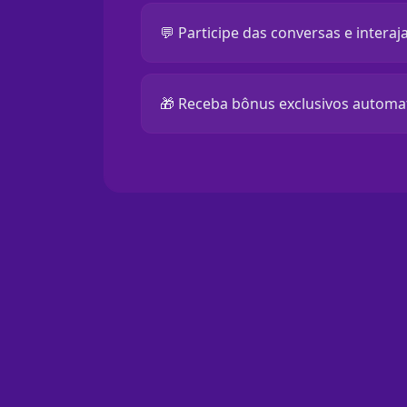
💬 Participe das conversas e interaj
🎁 Receba bônus exclusivos autom