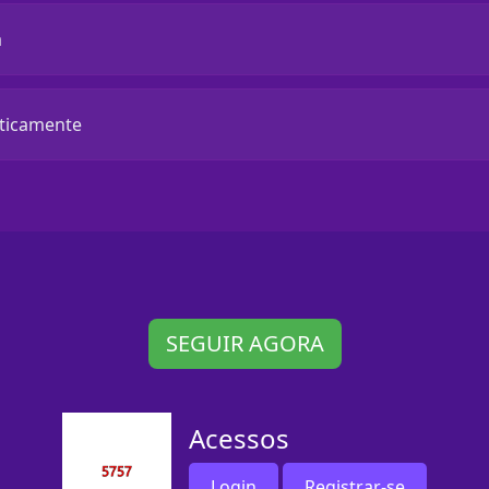
a
aticamente
SEGUIR AGORA
Acessos
Login
Registrar-se