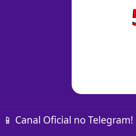
📱 Canal Oficial no Telegram!