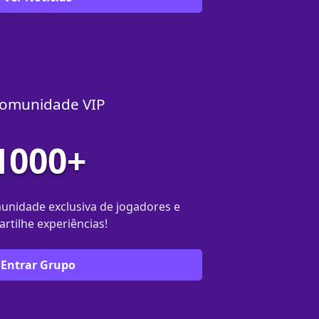
Comunidade VIP
1000+
unidade exclusiva de jogadores e
rtilhe experiências!
Entrar Grupo