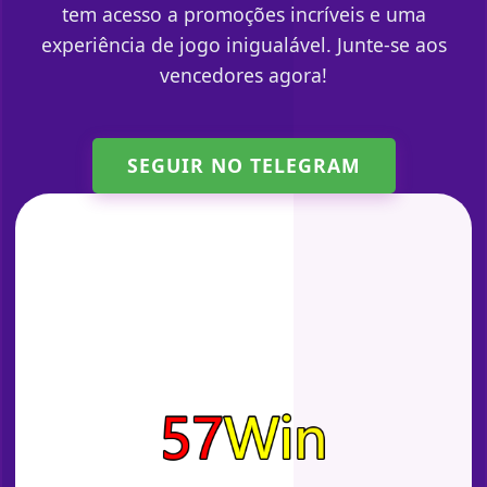
tem acesso a promoções incríveis e uma
experiência de jogo inigualável. Junte-se aos
vencedores agora!
SEGUIR NO TELEGRAM