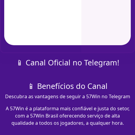
📱 Canal Oficial no Telegram!
📱 Benefícios do Canal
Descubra as vantagens de seguir a 57Win no Telegram
A 57Win é a plataforma mais confiável e justa do setor,
com a 57Win Brasil oferecendo serviço de alta
qualidade a todos os jogadores, a qualquer hora.