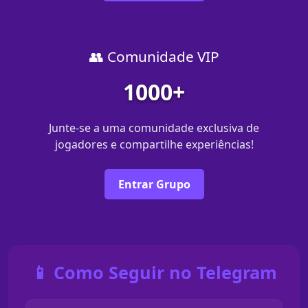
👥 Comunidade VIP
1000+
Junte-se a uma comunidade exclusiva de
jogadores e compartilhe experiências!
Entrar Grupo
📱 Como Seguir no Telegram