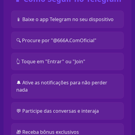
📱 Baixe o app Telegram no seu dispositivo
🔍 Procure por "@666A.ComOficial"
👆 Toque em "Entrar" ou "Join"
🔔 Ative as notificações para não perder
nada
💬 Participe das conversas e interaja
🎁 Receba bônus exclusivos