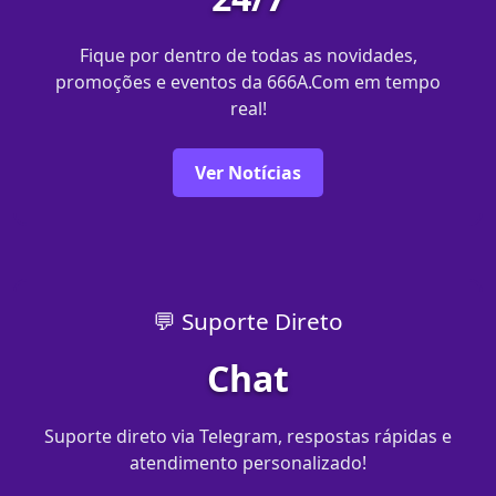
Fique por dentro de todas as novidades,
promoções e eventos da 666A.Com em tempo
real!
Ver Notícias
💬 Suporte Direto
Chat
Suporte direto via Telegram, respostas rápidas e
atendimento personalizado!