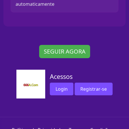
automaticamente
SEGUIR AGORA
Acessos
Login
Registrar-se