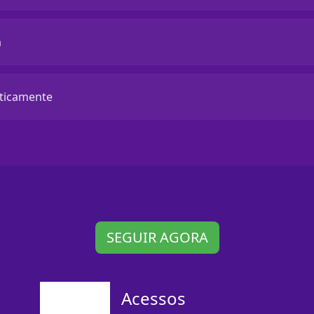
a
aticamente
SEGUIR AGORA
Acessos