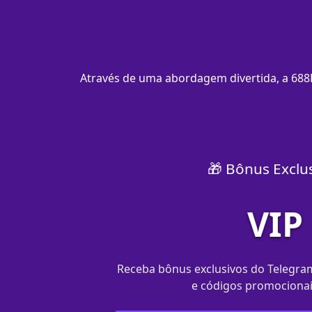
Através de uma abordagem divertida, a 688
🎁 Bônus Exclu
VIP
Receba bônus exclusivos do Telegra
e códigos promocionai