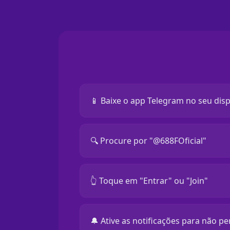
📱 Baixe o app Telegram no seu disp
🔍 Procure por "@688FOficial"
👆 Toque em "Entrar" ou "Join"
🔔 Ative as notificações para não p