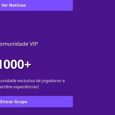
Ver Notícias
Comunidade VIP
1000+
unidade exclusiva de jogadores e
rtilhe experiências!
Entrar Grupo