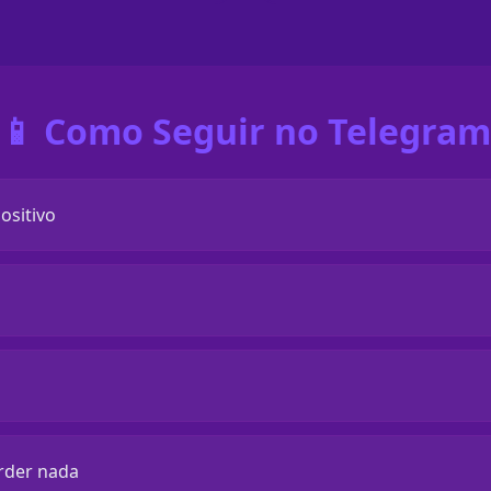
📱 Como Seguir no Telegram
ositivo
erder nada