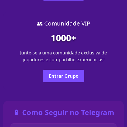
👥 Comunidade VIP
1000+
Junte-se a uma comunidade exclusiva de
jogadores e compartilhe experiências!
Entrar Grupo
📱 Como Seguir no Telegram