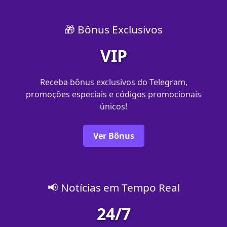
🎁 Bônus Exclusivos
VIP
Receba bônus exclusivos do Telegram,
promoções especiais e códigos promocionais
únicos!
Ver Bônus
📢 Notícias em Tempo Real
24/7