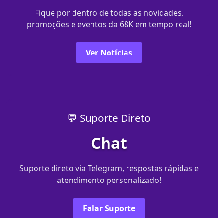
Fique por dentro de todas as novidades,
promoções e eventos da 68K em tempo real!
Ver Notícias
💬 Suporte Direto
Chat
Suporte direto via Telegram, respostas rápidas e
atendimento personalizado!
Falar Suporte