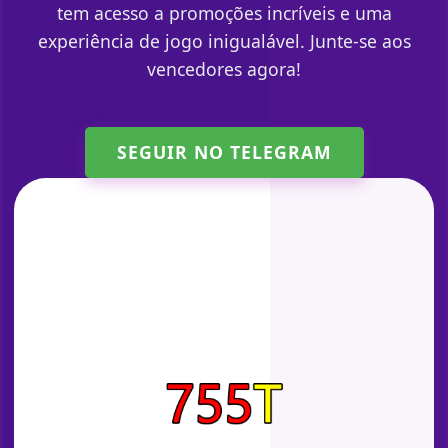
tem acesso a promoções incríveis e uma
experiência de jogo inigualável. Junte-se aos
vencedores agora!
SEGUIR NO TELEGRAM