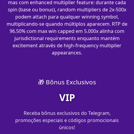
mas com enhanced multiplier feature: durante cada
spin (base ou bonus), random multipliers de 2x-500x
podem attach para qualquer winning symbol,
multiplicando-se quando múltiplos aparecem. RTP de
96.50% com max win capped em 5.000x alinha com
jurisdictional requirements enquanto mantém
excitement através de high-frequency multiplier
appearances.
🎁 Bônus Exclusivos
VIP
Receba bônus exclusivos do Telegram,
promoções especiais e códigos promocionais
únicos!