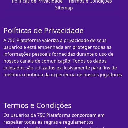
Políticas de Privacidade
Termos e Condições
Sitemap
Políticas de Privacidade
A 75C Plataforma valoriza a privacidade de seus
usuários e está empenhada em proteger todas as
informações pessoais fornecidas durante o uso de
nossos canais de comunicação. Todos os dados
coletados são utilizados exclusivamente para fins de
melhoria contínua da experiência de nossos jogadores.
Termos e Condições
Os usuários da 75C Plataforma concordam em
respeitar todas as regras e regulamentos