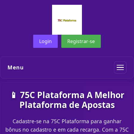
Login
Registrar-se
Menu
📱 75C Plataforma A Melhor
Plataforma de Apostas
Cadastre-se na 75C Plataforma para ganhar
bônus no cadastro e em cada recarga. Com a 75C