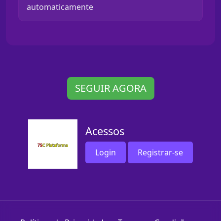
automaticamente
SEGUIR AGORA
Acessos
Login
Registrar-se