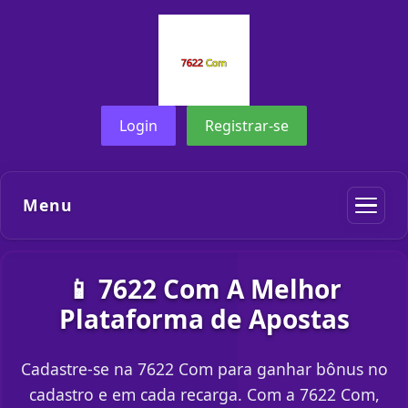
Login
Registrar-se
Menu
📱 7622 Com A Melhor
Plataforma de Apostas
Cadastre-se na 7622 Com para ganhar bônus no
cadastro e em cada recarga. Com a 7622 Com,