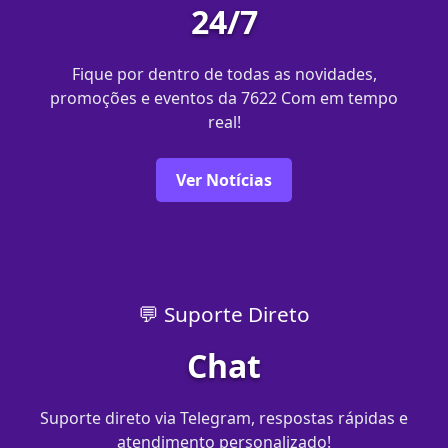
24/7
Fique por dentro de todas as novidades,
promoções e eventos da 7622 Com em tempo
real!
Ver Notícias
💬 Suporte Direto
Chat
Suporte direto via Telegram, respostas rápidas e
atendimento personalizado!