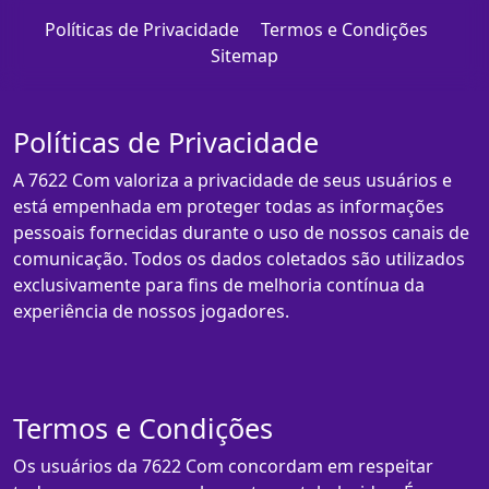
Políticas de Privacidade
Termos e Condições
Sitemap
Políticas de Privacidade
A 7622 Com valoriza a privacidade de seus usuários e
está empenhada em proteger todas as informações
pessoais fornecidas durante o uso de nossos canais de
comunicação. Todos os dados coletados são utilizados
exclusivamente para fins de melhoria contínua da
experiência de nossos jogadores.
Termos e Condições
Os usuários da 7622 Com concordam em respeitar