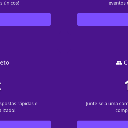
s únicos!
eventos 
reto
👥 
t
espostas rápidas e
Junte-se a uma com
lizado!
compa
e