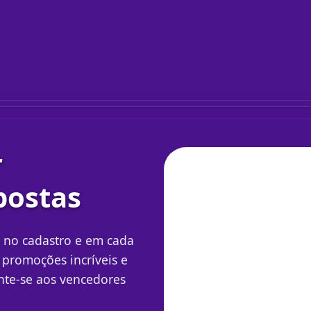
r
postas
 no cadastro e em cada
 promoções incríveis e
unte-se aos vencedores