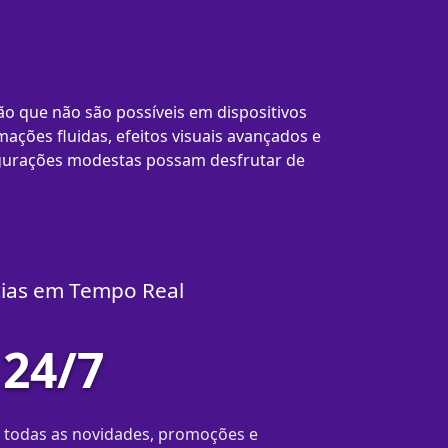
ão que não são possíveis em dispositivos
ações fluidas, efeitos visuais avançados e
igurações modestas possam desfrutar de
cias em Tempo Real
24/7
e todas as novidades, promoções e