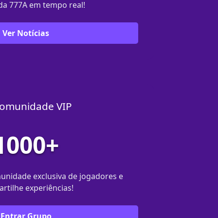
da 777A em tempo real!
Ver Notícias
Comunidade VIP
1000+
unidade exclusiva de jogadores e
rtilhe experiências!
Entrar Grupo