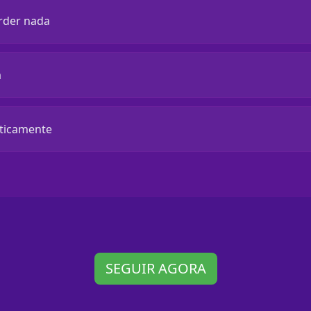
erder nada
a
aticamente
SEGUIR AGORA