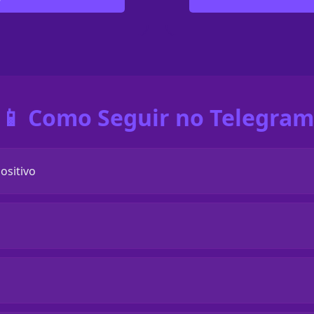
📱 Como Seguir no Telegram
ositivo