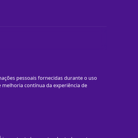
mações pessoais fornecidas durante o uso
e melhoria contínua da experiência de