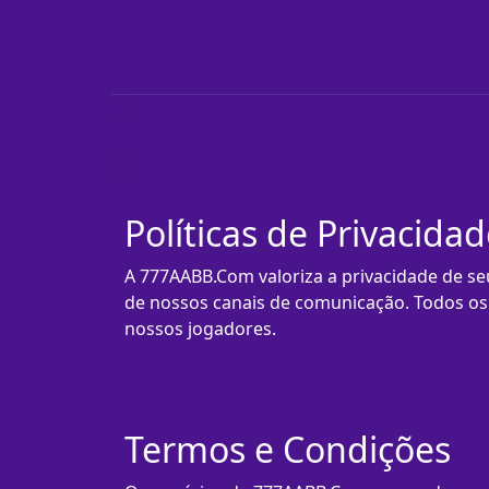
Políticas de Privacida
A 777AABB.Com valoriza a privacidade de s
de nossos canais de comunicação. Todos os 
nossos jogadores.
Termos e Condições