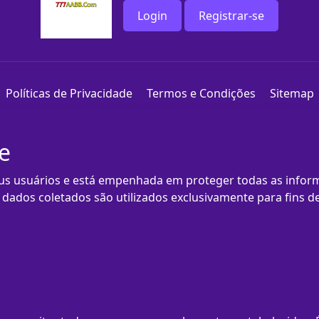
Login
Registrar-se
Políticas de Privacidade
Termos e Condições
Sitemap
de
eus usuários e está empenhada em proteger todas as infor
dados coletados são utilizados exclusivamente para fins d