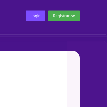
Login
Registrar-se