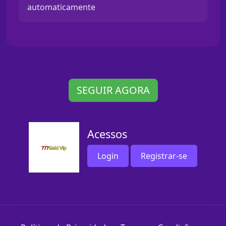
automaticamente
SEGUIR AGORA
Acessos
Login
Registrar-se