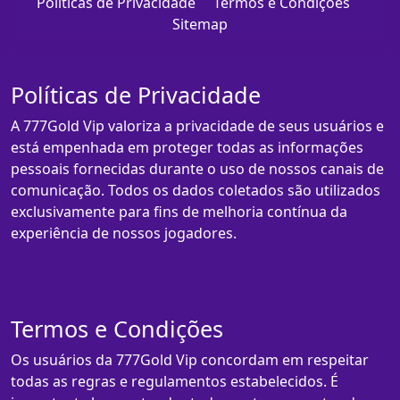
Políticas de Privacidade
Termos e Condições
Sitemap
Políticas de Privacidade
A 777Gold Vip valoriza a privacidade de seus usuários e
está empenhada em proteger todas as informações
pessoais fornecidas durante o uso de nossos canais de
comunicação. Todos os dados coletados são utilizados
exclusivamente para fins de melhoria contínua da
experiência de nossos jogadores.
Termos e Condições
Os usuários da 777Gold Vip concordam em respeitar
todas as regras e regulamentos estabelecidos. É