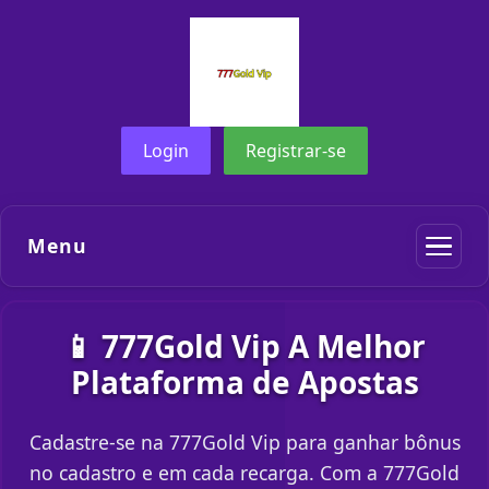
Login
Registrar-se
Menu
📱 777Gold Vip A Melhor
Plataforma de Apostas
Cadastre-se na 777Gold Vip para ganhar bônus
no cadastro e em cada recarga. Com a 777Gold