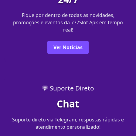
Fique por dentro de todas as novidades,
promoções e eventos da 777Slot Apk em tempo
real!
Ver Notícias
💬 Suporte Direto
Chat
Suporte direto via Telegram, respostas rápidas e
atendimento personalizado!