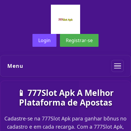
Login
Registrar-se
Menu
📱 777Slot Apk A Melhor
Plataforma de Apostas
Cadastre-se na 777Slot Apk para ganhar bônus no
cadastro e em cada recarga. Com a 777Slot Apk,