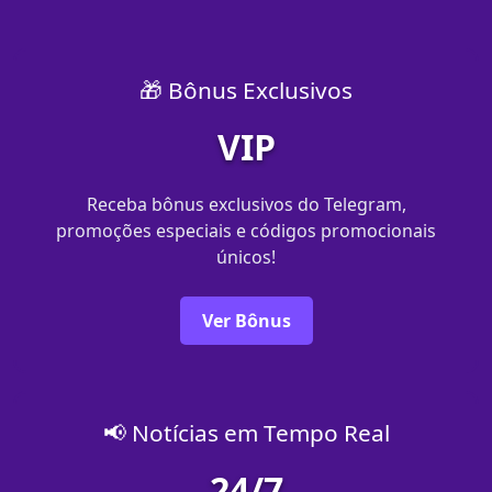
🎁 Bônus Exclusivos
VIP
Receba bônus exclusivos do Telegram,
promoções especiais e códigos promocionais
únicos!
Ver Bônus
📢 Notícias em Tempo Real
24/7