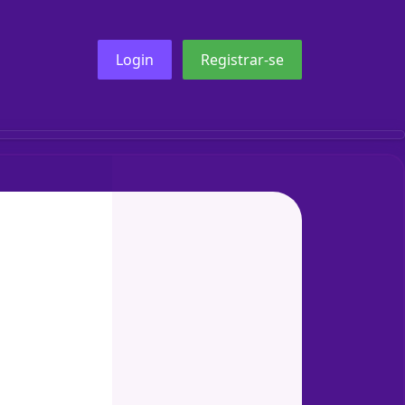
Login
Registrar-se