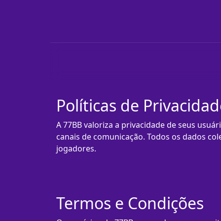
Políticas de Privacida
A 77BB valoriza a privacidade de seus usuá
canais de comunicação. Todos os dados cole
jogadores.
Termos e Condições