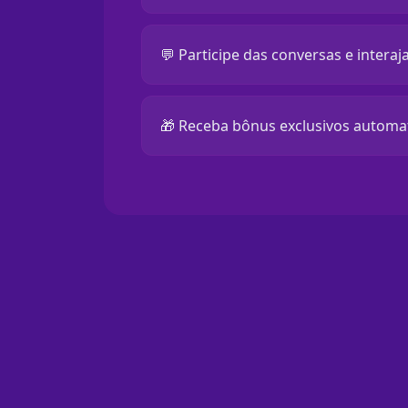
💬 Participe das conversas e interaj
🎁 Receba bônus exclusivos autom