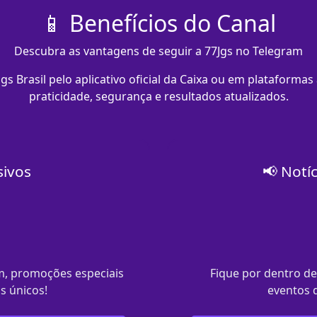
📱 Benefícios do Canal
Descubra as vantagens de seguir a 77Jgs no Telegram
7Jgs Brasil pelo aplicativo oficial da Caixa ou em plataforma
praticidade, segurança e resultados atualizados.
sivos
📢 Notí
m, promoções especiais
Fique por dentro d
s únicos!
eventos 