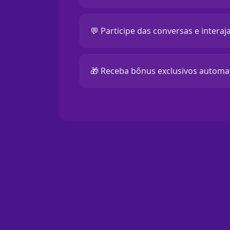
💬 Participe das conversas e interaj
🎁 Receba bônus exclusivos autom