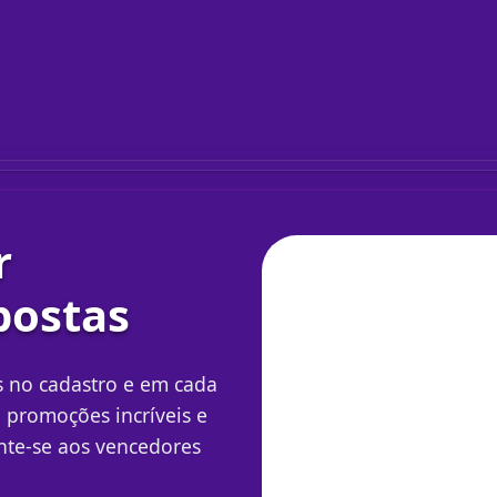
r
postas
s no cadastro e em cada
 promoções incríveis e
unte-se aos vencedores