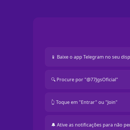
📱 Baixe o app Telegram no seu disp
🔍 Procure por "@77JgsOficial"
👆 Toque em "Entrar" ou "Join"
🔔 Ative as notificações para não p