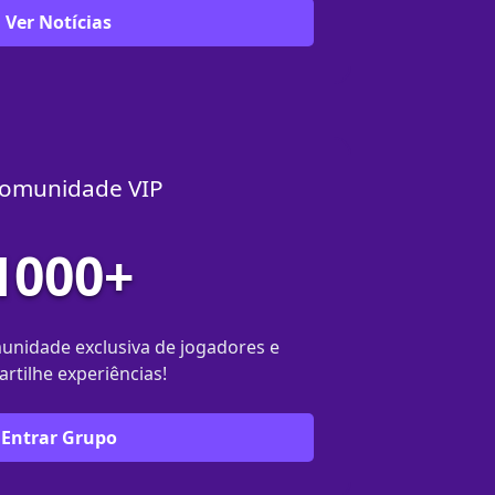
Ver Notícias
Comunidade VIP
1000+
unidade exclusiva de jogadores e
rtilhe experiências!
Entrar Grupo