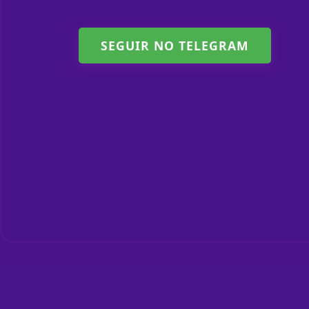
SEGUIR NO TELEGRAM