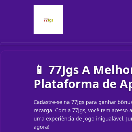
📱 77Jgs A Melho
Plataforma de A
Cadastre-se na 77Jgs para ganhar bônu
recarga. Com a 77Jgs, você tem acesso a
uma experiência de jogo inigualável. J
agora!