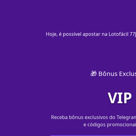
Hoje, é possível apostar na Lotofácil 7
🎁 Bônus Exclu
VIP
Receba bônus exclusivos do Telegra
e códigos promocionai