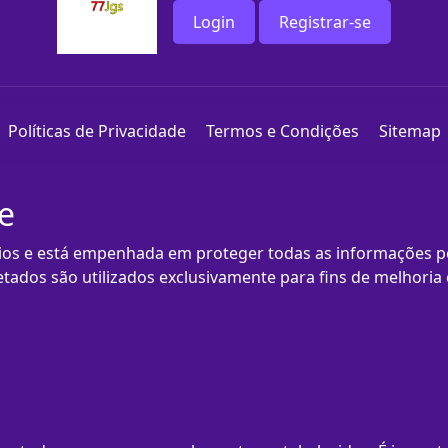
Login
Registrar-se
Políticas de Privacidade
Termos e Condições
Sitemap
de
ários e está empenhada em proteger todas as informações p
tados são utilizados exclusivamente para fins de melhoria