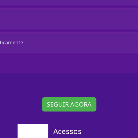
a
aticamente
SEGUIR AGORA
Acessos