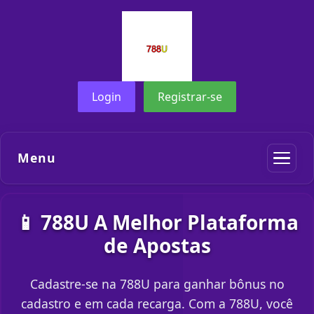
Login
Registrar-se
Menu
📱 788U A Melhor Plataforma
de Apostas
Cadastre-se na 788U para ganhar bônus no
cadastro e em cada recarga. Com a 788U, você