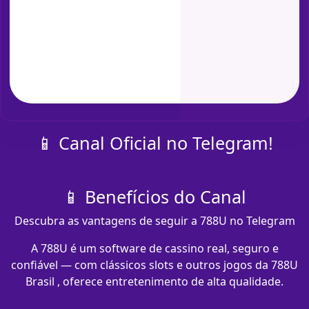
📱 Canal Oficial no Telegram!
📱 Benefícios do Canal
Descubra as vantagens de seguir a 788U no Telegram
A 788U é um software de cassino real, seguro e
confiável — com clássicos slots e outros jogos da 788U
Brasil , oferece entretenimento de alta qualidade.