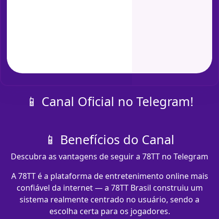
📱 Canal Oficial no Telegram!
📱 Benefícios do Canal
Descubra as vantagens de seguir a 78TT no Telegram
A 78TT é a plataforma de entretenimento online mais
confiável da internet — a 78TT Brasil construiu um
sistema realmente centrado no usuário, sendo a
escolha certa para os jogadores.