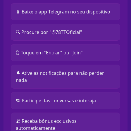
📱 Baixe o app Telegram no seu dispositivo
🔍 Procure por "@78TTOficial"
👆 Toque em "Entrar" ou "Join"
🔔 Ative as notificações para não perder
nada
💬 Participe das conversas e interaja
🎁 Receba bônus exclusivos
automaticamente