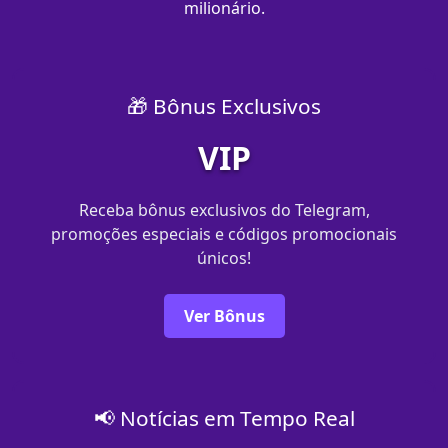
milionário.
🎁 Bônus Exclusivos
VIP
Receba bônus exclusivos do Telegram,
promoções especiais e códigos promocionais
únicos!
Ver Bônus
📢 Notícias em Tempo Real