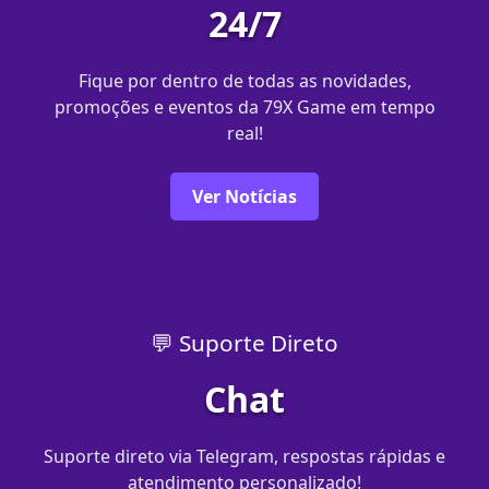
24/7
Fique por dentro de todas as novidades,
promoções e eventos da 79X Game em tempo
real!
Ver Notícias
💬 Suporte Direto
Chat
Suporte direto via Telegram, respostas rápidas e
atendimento personalizado!