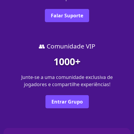
Falar Suporte
👥 Comunidade VIP
1000+
Junte-se a uma comunidade exclusiva de
jogadores e compartilhe experiências!
Entrar Grupo