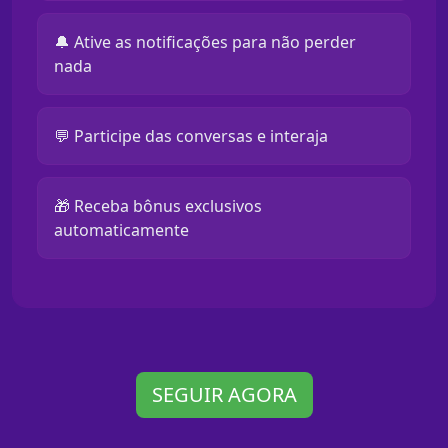
🔔 Ative as notificações para não perder
nada
💬 Participe das conversas e interaja
🎁 Receba bônus exclusivos
automaticamente
SEGUIR AGORA