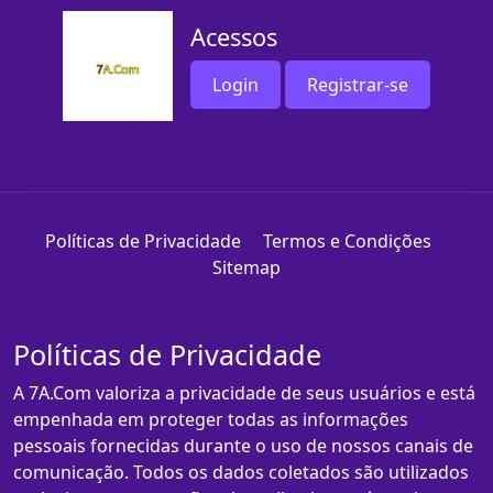
Acessos
Login
Registrar-se
Políticas de Privacidade
Termos e Condições
Sitemap
Políticas de Privacidade
A 7A.Com valoriza a privacidade de seus usuários e está
empenhada em proteger todas as informações
pessoais fornecidas durante o uso de nossos canais de
comunicação. Todos os dados coletados são utilizados