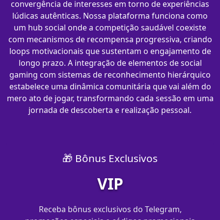
convergência de interesses em torno de experiências
lúdicas autênticas. Nossa plataforma funciona como
um hub social onde a competição saudável coexiste
com mecanismos de recompensa progressiva, criando
loops motivacionais que sustentam o engajamento de
longo prazo. A integração de elementos de social
gaming com sistemas de reconhecimento hierárquico
estabelece uma dinâmica comunitária que vai além do
mero ato de jogar, transformando cada sessão em uma
jornada de descoberta e realização pessoal.
🎁 Bônus Exclusivos
VIP
Receba bônus exclusivos do Telegram,