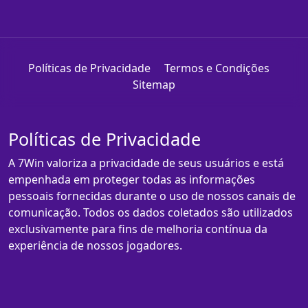
Políticas de Privacidade
Termos e Condições
Sitemap
Políticas de Privacidade
A 7Win valoriza a privacidade de seus usuários e está
empenhada em proteger todas as informações
pessoais fornecidas durante o uso de nossos canais de
comunicação. Todos os dados coletados são utilizados
exclusivamente para fins de melhoria contínua da
experiência de nossos jogadores.