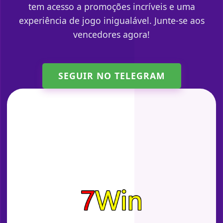
tem acesso a promoções incríveis e uma
experiência de jogo inigualável. Junte-se aos
vencedores agora!
SEGUIR NO TELEGRAM