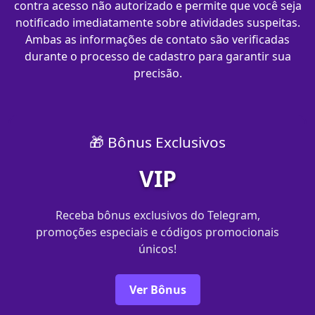
contra acesso não autorizado e permite que você seja
notificado imediatamente sobre atividades suspeitas.
Ambas as informações de contato são verificadas
durante o processo de cadastro para garantir sua
precisão.
🎁 Bônus Exclusivos
VIP
Receba bônus exclusivos do Telegram,
promoções especiais e códigos promocionais
únicos!
Ver Bônus