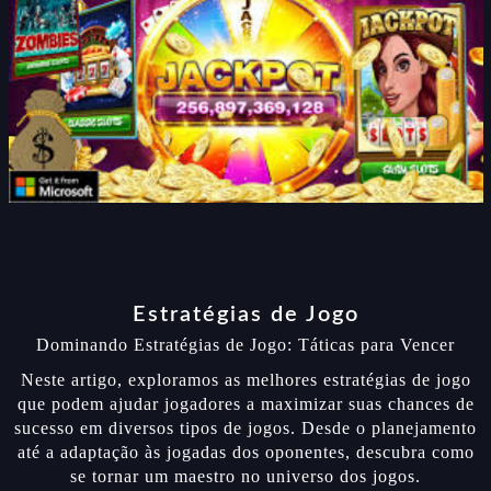
Estratégias de Jogo
Dominando Estratégias de Jogo: Táticas para Vencer
Neste artigo, exploramos as melhores estratégias de jogo
que podem ajudar jogadores a maximizar suas chances de
sucesso em diversos tipos de jogos. Desde o planejamento
até a adaptação às jogadas dos oponentes, descubra como
se tornar um maestro no universo dos jogos.