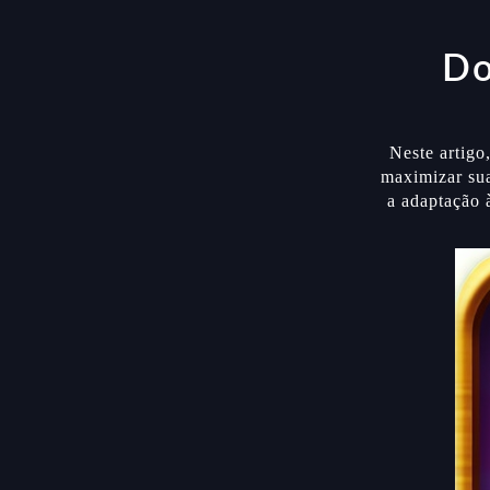
Do
Neste artigo
maximizar sua
a adaptação 