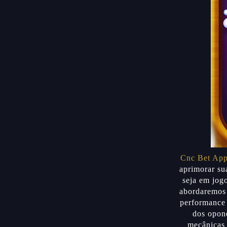
Cnc Bet Ap
aprimorar su
seja em jog
abordaremos 
performance 
dos opone
mecânicas 