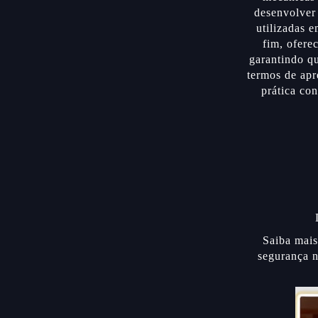
desenvolver 
utilizadas 
fim, ofere
garantindo q
termos de apr
prática co
Saiba mais
segurança n