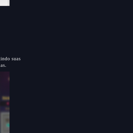
tindo suas
das.